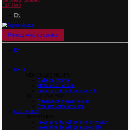
Gatineau
,
Québec
J8Z 1W8
EN
Rendez-vous au service
EN
NEUF
VÉHICULES NEUFS
Salle de montre
Mazda CX-5 2026
Inventaire de véhicules neufs
OUTILS D'ACHAT
Réservez un essai routier
Évaluez votre échange
OCCASION
INVENTAIRE
Inventaire de véhicules d’occasion
Inventaire de véhicules certifiés