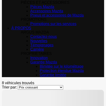
PIÈCES ET ACCESSOIRES
Pièces Mazda
Accessoires Mazda
Pneus et accessoires de Mazda
PROMOTIONS
Promotions sur les services
À PROPOS
ARGUS MAZDA
Contactez-nous
Nouvelles
Témoignages
Carrière
PROPRIÉTAIRES
Innovation
Garantie Mazda
Illimitée sur le kilométrage
Protection étendue Mazda
Garantie limitée
8 véhicules
trouvés
Trier par:
500
$
de Rabais