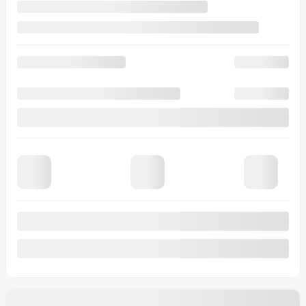
Rabais
500
$
Votre prix
36 403
$
Location
à partir de
4,49%
/ 60 mois
446
$
+TX/ MOIS
Financement
à partir de
4,99%
/ 84 mois
516
$
+TX/ MOIS