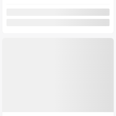
Afficher 8 images en plus
Voir plus
Précédent
Suivant
MAZDA CX-30 2026
66819
– GX TI
PDSF*
36 903
$
Rabais
500
$
Votre prix
36 403
$
PDSF*
36 903
$
Rabais
500
$
Votre prix
36 403
$
PDSF*
36 903
$