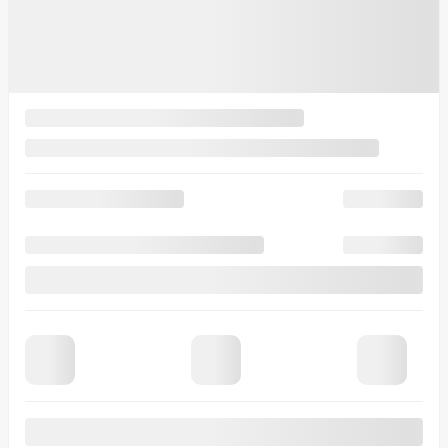
15 km
Plus de caractéristiques
Vérifier la disponibilité
Évaluer mon échange
Demande d'informations
Mentions légales
500
$
de Rabais