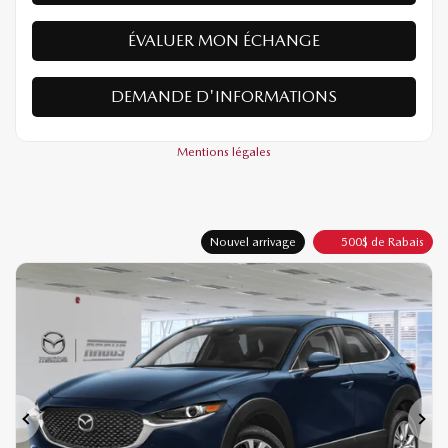
ÉVALUER MON ÉCHANGE
DEMANDE D'INFORMATIONS
Mentions légales
Nouvel arrivage
500
$
de Rabais
Précédent
Sui