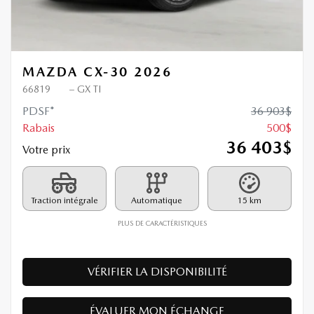
MAZDA CX-30 2026
66819
– GX TI
PDSF*
36 903
$
Rabais
500
$
36 403
$
Votre prix
Traction intégrale
Automatique
15 km
PLUS DE CARACTÉRISTIQUES
VÉRIFIER LA DISPONIBILITÉ
ÉVALUER MON ÉCHANGE