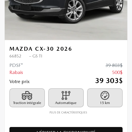
MAZDA CX-30 2026
66852
– GS TI
PDSF*
39 803
$
Rabais
500
$
39 303
$
Votre prix
Traction intégrale
Automatique
15 km
PLUS DE CARACTÉRISTIQUES