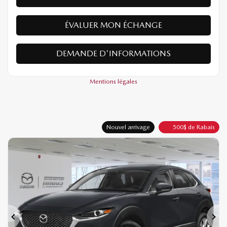
ÉVALUER MON ÉCHANGE
DEMANDE D'INFORMATIONS
Mentions légales
Nouvel arrivage
500
$
de Rabais
Précédent
Sui