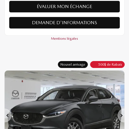
ÉVALUER MON ÉCHANGE
DEMANDE D'INFORMATIONS
Mentions légales
Nouvel arrivage
500
$
de Rabais
Précédent
Sui