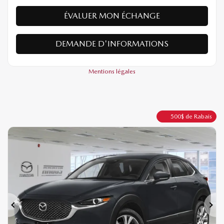
ÉVALUER MON ÉCHANGE
DEMANDE D'INFORMATIONS
Mentions légales
500
$
de Rabais
Précédent
Sui