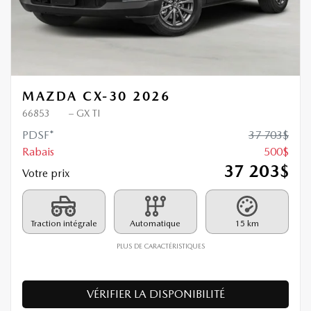
MAZDA CX-30 2026
66853
– GX TI
PDSF*
37 703
$
Rabais
500
$
37 203
$
Votre prix
Traction intégrale
Automatique
15 km
PLUS DE CARACTÉRISTIQUES
VÉRIFIER LA DISPONIBILITÉ