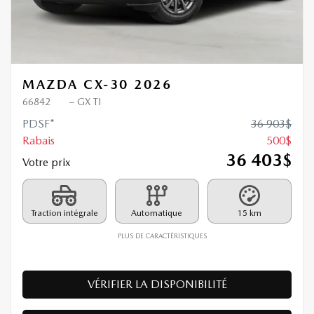
MAZDA CX-30 2026
66842
– GX TI
PDSF*
36 903
$
Rabais
500
$
36 403
$
Votre prix
Traction intégrale
Automatique
15 km
PLUS DE CARACTÉRISTIQUES
VÉRIFIER LA DISPONIBILITÉ