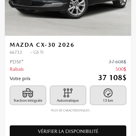
MAZDA CX-30 2026
66732
– GS TI
PDSF*
37 608
$
Rabais
500
$
37 108
$
Votre prix
Traction intégrale
Automatique
15 km
PLUS DE CARACTÉRISTIQUES
VÉRIFIER LA DISPONIBILITÉ