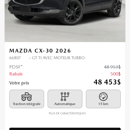
Précédent
Sui
MAZDA CX-30 2026
66807
– GT TI AVEC MOTEUR TURBO
PDSF*
48 953
$
Rabais
500
$
48 453
$
Votre prix
Traction intégrale
Automatique
15 km
PLUS DE CARACTÉRISTIQUES