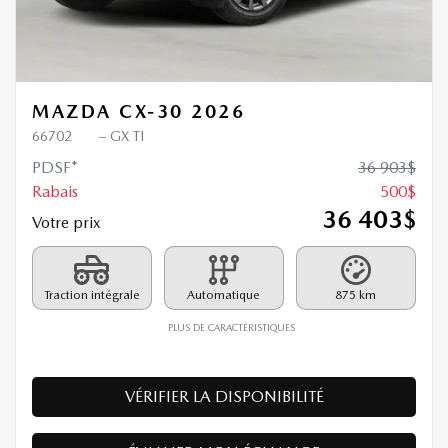
MAZDA CX-30 2026
66702
– GX TI
PDSF*
36 903
$
Rabais
500
$
36 403
$
Votre prix
Traction intégrale
Automatique
875 km
PLUS DE CARACTÉRISTIQUES
VÉRIFIER LA DISPONIBILITÉ