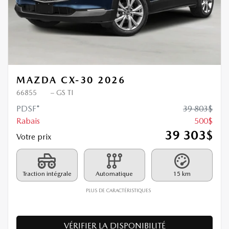
MAZDA CX-30 2026
66855
– GS TI
PDSF*
39 803
$
Rabais
500
$
39 303
$
Votre prix
Traction intégrale
Automatique
15 km
PLUS DE CARACTÉRISTIQUES
VÉRIFIER LA DISPONIBILITÉ