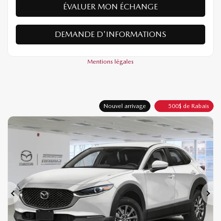
ÉVALUER MON ÉCHANGE
DEMANDE D'INFORMATIONS
Mentions légales
Nouvel arrivage
500
$
de Rabais
Précédent
Sui