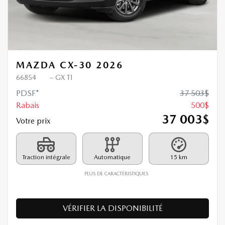
MAZDA CX-30 2026
66854
– GX TI
PDSF*
37 503
$
Rabais
500
$
37 003
$
Votre prix
Traction intégrale
Automatique
15 km
PLUS DE CARACTÉRISTIQUES
VÉRIFIER LA DISPONIBILITÉ