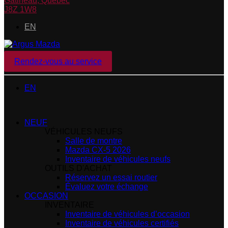
Gatineau
,
Québec
J8Z 1W8
EN
Rendez-vous au service
EN
NEUF
VÉHICULES NEUFS
Salle de montre
Mazda CX-5 2026
Inventaire de véhicules neufs
OUTILS D'ACHAT
Réservez un essai routier
Évaluez votre échange
OCCASION
INVENTAIRE
Inventaire de véhicules d’occasion
Inventaire de véhicules certifiés