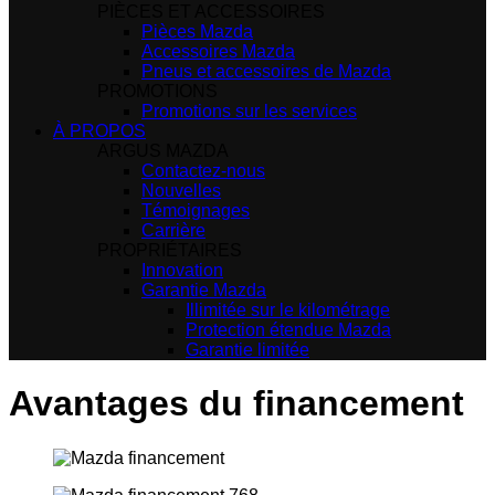
PIÈCES ET ACCESSOIRES
Pièces Mazda
Accessoires Mazda
Pneus et accessoires de Mazda
PROMOTIONS
Promotions sur les services
À PROPOS
ARGUS MAZDA
Contactez-nous
Nouvelles
Témoignages
Carrière
PROPRIÉTAIRES
Innovation
Garantie Mazda
Illimitée sur le kilométrage
Protection étendue Mazda
Garantie limitée
Avantages du financement