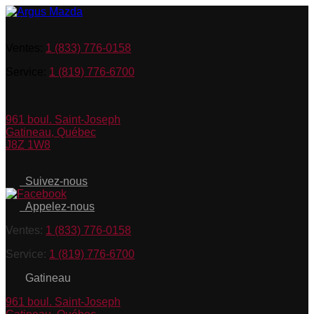
Ventes:
1 (833) 776-0158
Service:
1 (819) 776-6700
961 boul. Saint-Joseph
Gatineau
,
Québec
J8Z 1W8
Suivez-nous
Appelez-nous
Ventes:
1 (833) 776-0158
Service:
1 (819) 776-6700
Gatineau
961 boul. Saint-Joseph