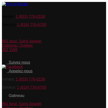
Ventes:
1 (833) 776-0158
Service:
1 (819) 776-6700
961 boul. Saint-Joseph
Gatineau
,
Québec
J8Z 1W8
Suivez-nous
Appelez-nous
Ventes:
1 (833) 776-0158
Service:
1 (819) 776-6700
Gatineau
961 boul. Saint-Joseph