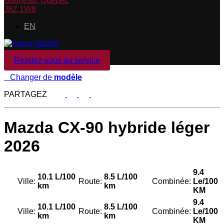
Gatineau
,
Québec
J8Z 1W8
EN
Rendez-vous au service
Changer de
modèle
PARTAGEZ
Mazda
CX-90 hybride léger
2026
9.4
10.1 L/100
8.5 L/100
Ville:
Route:
Combinée:
Le/100
km
km
KM
9.4
10.1 L/100
8.5 L/100
Ville:
Route:
Combinée:
Le/100
km
km
KM