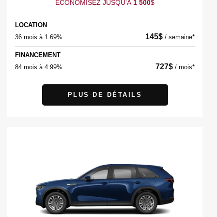
ÉCONOMISEZ JUSQU'À
1 500
$
LOCATION
145
$
36 mois à 1.69%
/
semaine*
FINANCEMENT
727
$
84 mois à 4.99%
/
mois*
PLUS DE DÉTAILS