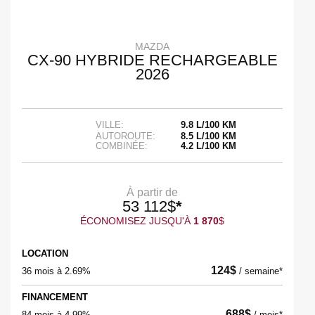
MAZDA
CX-90 HYBRIDE RECHARGEABLE
2026
VILLE:
9.8 L/100 KM
AUTOROUTE:
8.5 L/100 KM
COMBINÉE:
4.2 L/100 KM
À partir de
53 112
$
*
ÉCONOMISEZ JUSQU'À
1 870
$
LOCATION
124
$
36 mois à 2.69%
/
semaine*
FINANCEMENT
688
$
84 mois à 4.99%
/
mois*