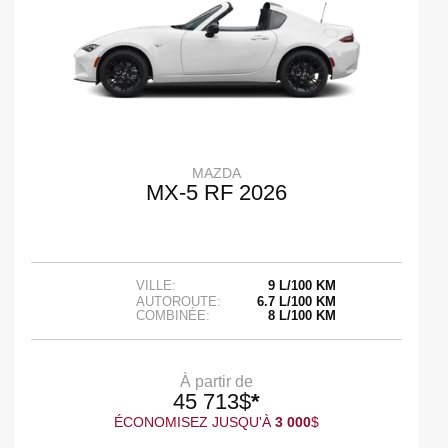
MAZDA
MX-5 RF 2026
VILLE:
9 L/100 KM
AUTOROUTE:
6.7 L/100 KM
COMBINÉE:
8 L/100 KM
À partir de
45 713
$
*
ÉCONOMISEZ JUSQU'À
3 000
$