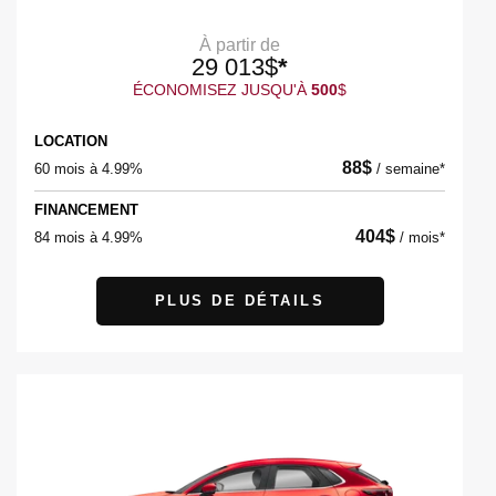
À partir de
29 013
$
*
ÉCONOMISEZ JUSQU'À
500
$
LOCATION
88
$
60 mois à 4.99%
/
semaine*
FINANCEMENT
404
$
84 mois à 4.99%
/
mois*
PLUS DE DÉTAILS