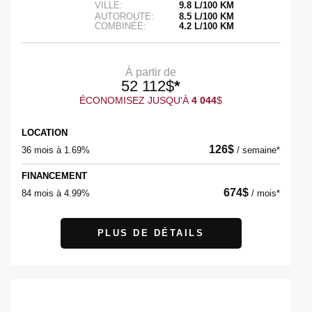
VILLE:
9.8 L/100 KM
AUTOROUTE:
8.5 L/100 KM
COMBINÉE:
4.2 L/100 KM
À partir de
52 112
$
*
ÉCONOMISEZ JUSQU'À
4 044
$
LOCATION
126
$
36 mois à 1.69%
/
semaine*
FINANCEMENT
674
$
84 mois à 4.99%
/
mois*
PLUS DE DÉTAILS