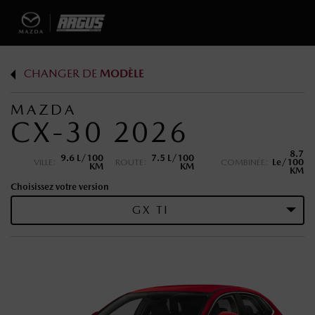
CHANGER DE
MODÈLE
MAZDA
CX-30 2026
8.7
9.6 L/100
7.5 L/100
VILLE:
ROUTE:
COMBINÉE:
Le/100
KM
KM
KM
Choisissez votre version
GX TI