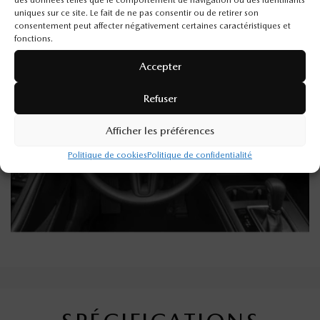
des données telles que le comportement de navigation ou des identifiants
uniques sur ce site. Le fait de ne pas consentir ou de retirer son
consentement peut affecter négativement certaines caractéristiques et
fonctions.
Accepter
Refuser
Afficher les préférences
Politique de cookies
Politique de confidentialité