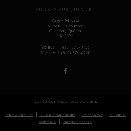
POUR NOUS JOINDRE
Argus Mazda
961 boul. Saint-Joseph
Gatineau
,
Québec
J8Z 1W8
Ventes:
1 (833) 776-0158
Service:
1 (819) 776-6700
2026 © ARGUS MAZDA
| Tous droits réservés.
|
|
|
Termes & conditions
Politique et confidentialité
Désabonnement
Politique de
|
cookies (CA)
Paramétrer les cookies