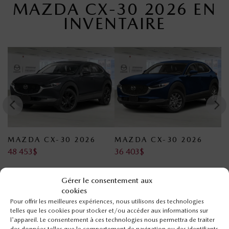
MAZDA CX-30 2026 EN
INVENTAIRE
MAZDA CX-30 2026
MAZDA CX-30 2026
M
48 453
$
36 403
$
3
Gérer le consentement aux
GALERIE
cookies
Pour offrir les meilleures expériences, nous utilisons des technologies
telles que les cookies pour stocker et/ou accéder aux informations sur
l'appareil. Le consentement à ces technologies nous permettra de traiter
INTÉRIEUR:
GX TI