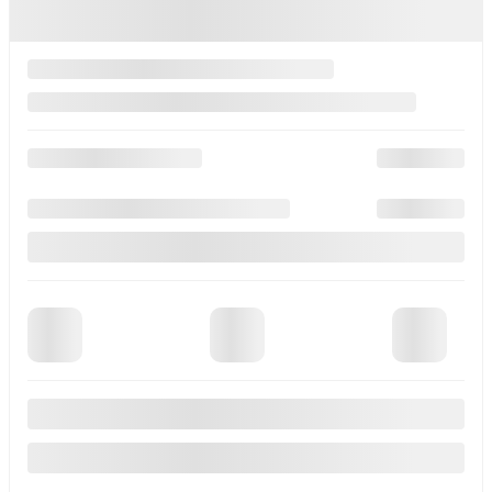
29 958
$
PDSF*
30 458
$
Rabais
500
$
Votre prix
29 958
$
Location
à partir de
4,99%
/ 60 mois
394
$
+TX/ MOIS
Financement
à partir de
4,99%
/ 84 mois
425
$
+TX/ MOIS