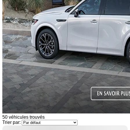
50 véhicules
trouvés
Trier par:
500
$
de Rabais