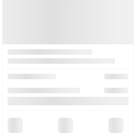
15 km
Plus de caractéristiques
Vérifier la disponibilité
Évaluer mon échange
Demande d'informations
Mentions légales
500
$
de Rabais