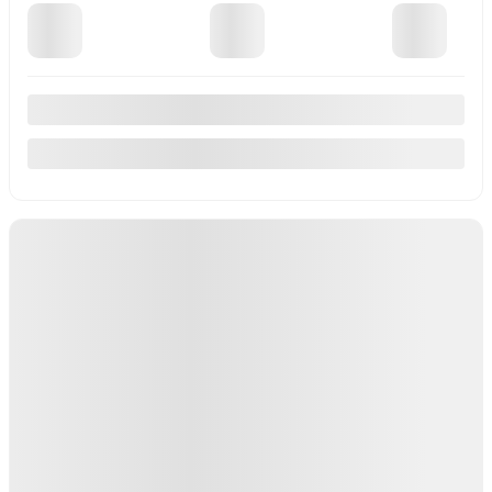
Afficher 8 images en plus
Voir plus
Précédent
Suivant
MAZDA Mazda3 2026
66777
– GX TA
PDSF*
30 458
$
Rabais
500
$
Votre prix
29 958
$
PDSF*
30 458
$
Rabais
500
$
Votre prix