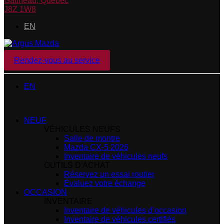
Gatineau
,
Québec
J8Z 1W8
EN
Rendez-vous au service
EN
NEUF
VÉHICULES NEUFS
Salle de montre
Mazda CX-5 2026
Inventaire de véhicules neufs
OUTILS D'ACHAT
Réservez un essai routier
Évaluez votre échange
OCCASION
INVENTAIRE
Inventaire de véhicules d’occasion
Inventaire de véhicules certifiés