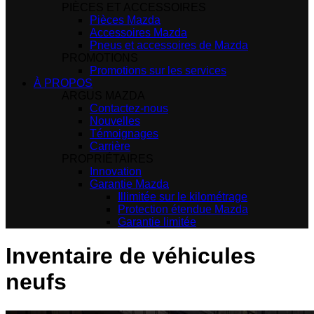
PIÈCES ET ACCESSOIRES
Pièces Mazda
Accessoires Mazda
Pneus et accessoires de Mazda
PROMOTIONS
Promotions sur les services
À PROPOS
ARGUS MAZDA
Contactez-nous
Nouvelles
Témoignages
Carrière
PROPRIÉTAIRES
Innovation
Garantie Mazda
Illimitée sur le kilométrage
Protection étendue Mazda
Garantie limitée
Inventaire de véhicules
neufs