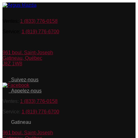
Ventes:
1 (833) 776-0158
Service:
1 (819) 776-6700
961 boul. Saint-Joseph
Gatineau
,
Québec
J8Z 1W8
Suivez-nous
Appelez-nous
Ventes:
1 (833) 776-0158
Service:
1 (819) 776-6700
Gatineau
961 boul. Saint-Joseph