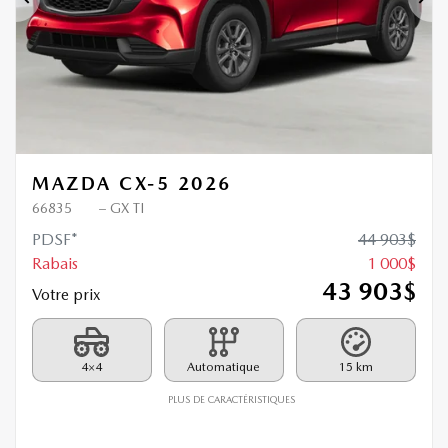
Précédent
Sui
MAZDA CX-5 2026
66835
– GX TI
PDSF*
44 903
$
Rabais
1 000
$
43 903
$
Votre prix
4×4
Automatique
15 km
PLUS DE CARACTÉRISTIQUES