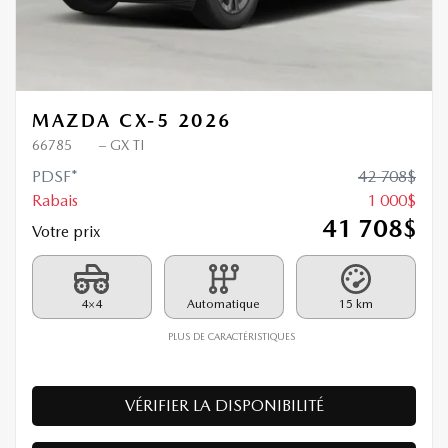
MAZDA CX-5 2026
66785
– GX TI
PDSF*
42 708
$
Rabais
1 000
$
41 708
$
Votre prix
4×4
Automatique
15 km
PLUS DE CARACTÉRISTIQUES
VÉRIFIER LA DISPONIBILITÉ