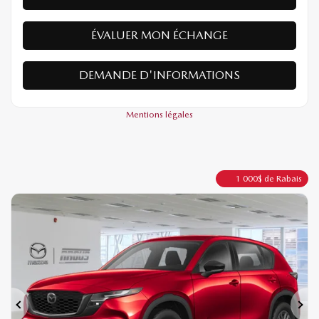
ÉVALUER MON ÉCHANGE
DEMANDE D'INFORMATIONS
Mentions légales
1 000
$
de Rabais
Précédent
Sui