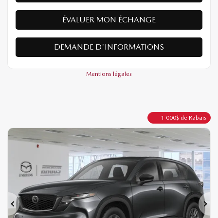
ÉVALUER MON ÉCHANGE
DEMANDE D'INFORMATIONS
Mentions légales
1 000
$
de Rabais
Précédent
Sui