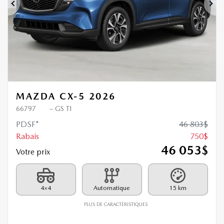
Précédent
Sui
MAZDA CX-5 2026
66797
– GS TI
PDSF*
46 803
$
Rabais
750
$
46 053
$
Votre prix
4×4
Automatique
15 km
PLUS DE CARACTÉRISTIQUES