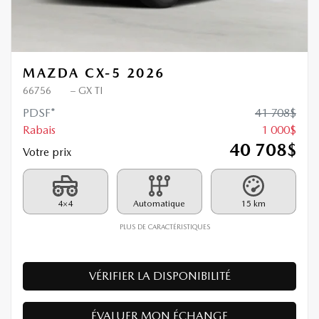
MAZDA CX-5 2026
66756
– GX TI
PDSF*
41 708
$
Rabais
1 000
$
40 708
$
Votre prix
4×4
Automatique
15 km
PLUS DE CARACTÉRISTIQUES
VÉRIFIER LA DISPONIBILITÉ
ÉVALUER MON ÉCHANGE