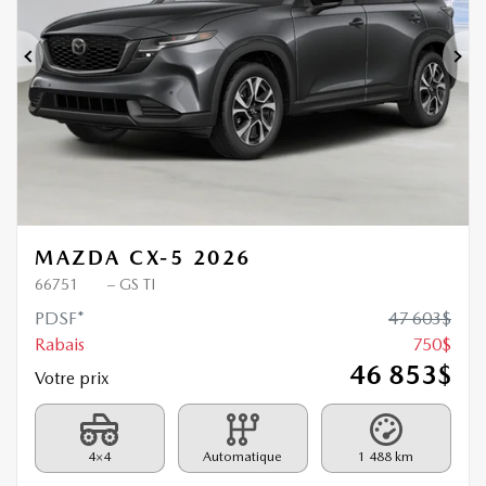
Précédent
Sui
MAZDA CX-5 2026
66751
– GS TI
PDSF*
47 603
$
Rabais
750
$
46 853
$
Votre prix
4×4
Automatique
1 488 km