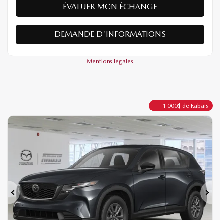
ÉVALUER MON ÉCHANGE
DEMANDE D'INFORMATIONS
Mentions légales
1 000
$
de Rabais
Précédent
Sui