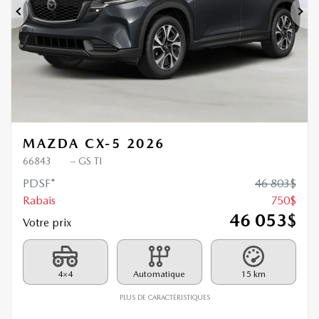
Précédent
Sui
MAZDA CX-5 2026
66843
– GS TI
PDSF*
46 803
$
Rabais
750
$
46 053
$
Votre prix
4×4
Automatique
15 km
PLUS DE CARACTÉRISTIQUES