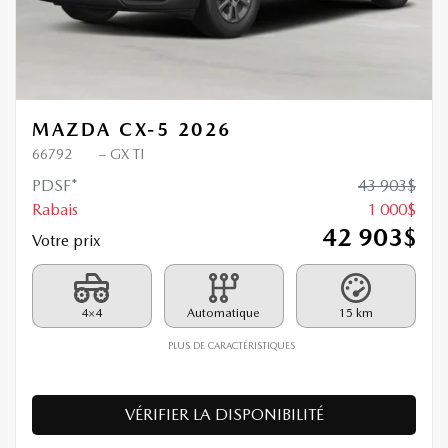
MAZDA CX-5 2026
66792
– GX TI
PDSF*
43 903
$
Rabais
1 000
$
42 903
$
Votre prix
4×4
Automatique
15 km
PLUS DE CARACTÉRISTIQUES
VÉRIFIER LA DISPONIBILITÉ