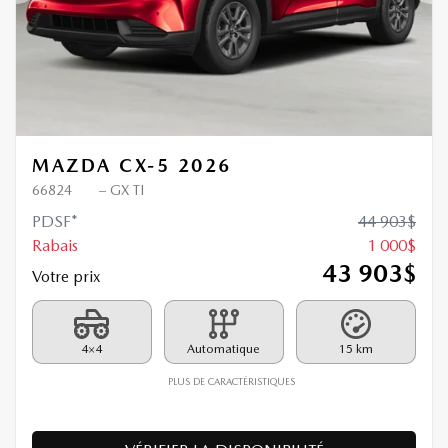
MAZDA CX-5 2026
66824
– GX TI
PDSF*
44 903
$
Rabais
1 000
$
43 903
$
Votre prix
4×4
Automatique
15 km
PLUS DE CARACTÉRISTIQUES