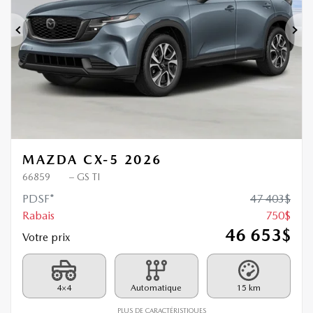
Précédent
Sui
MAZDA CX-5 2026
66859
– GS TI
PDSF*
47 403
$
Rabais
750
$
46 653
$
Votre prix
4×4
Automatique
15 km
PLUS DE CARACTÉRISTIQUES