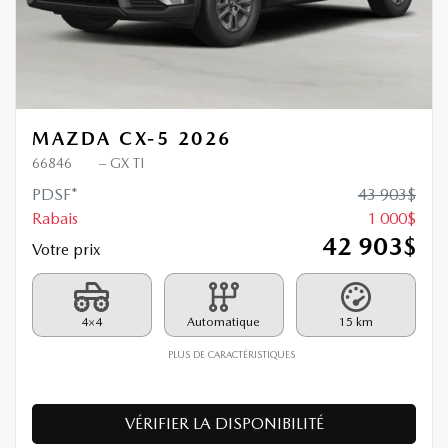
MAZDA CX-5 2026
66846
– GX TI
PDSF*
43 903
$
Rabais
1 000
$
42 903
$
Votre prix
4×4
Automatique
15 km
PLUS DE CARACTÉRISTIQUES
VÉRIFIER LA DISPONIBILITÉ