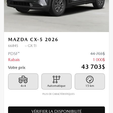
MAZDA CX-5 2026
66845
– GX TI
PDSF*
44 703
$
Rabais
1 000
$
43 703
$
Votre prix
4×4
Automatique
15 km
PLUS DE CARACTÉRISTIQUES
VÉRIFIER LA DISPONIBILITÉ