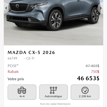
Précédent
Sui
MAZDA CX-5 2026
66749
– GS TI
PDSF*
47 403
$
Rabais
750
$
46 653
$
Votre prix
4×4
Automatique
2 206 km
PLUS DE CARACTÉRISTIQUES