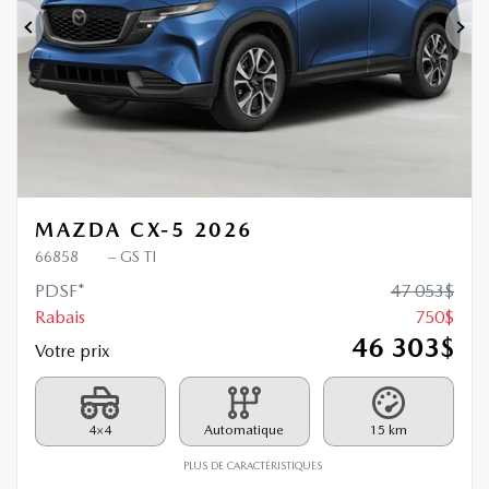
Précédent
Sui
MAZDA CX-5 2026
66858
– GS TI
PDSF*
47 053
$
Rabais
750
$
46 303
$
Votre prix
4×4
Automatique
15 km
PLUS DE CARACTÉRISTIQUES