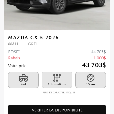
MAZDA CX-5 2026
66811
– GX TI
PDSF*
44 703
$
Rabais
1 000
$
43 703
$
Votre prix
4×4
Automatique
15 km
PLUS DE CARACTÉRISTIQUES
VÉRIFIER LA DISPONIBILITÉ