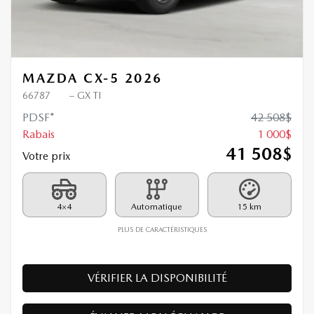
MAZDA CX-5 2026
66787
– GX TI
PDSF*
42 508
$
Rabais
1 000
$
41 508
$
Votre prix
4×4
Automatique
15 km
PLUS DE CARACTÉRISTIQUES
VÉRIFIER LA DISPONIBILITÉ