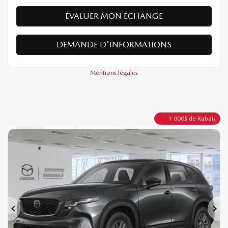
ÉVALUER MON ÉCHANGE
DEMANDE D'INFORMATIONS
Mentions légales
1 000
$
de Rabais
Précédent
Sui