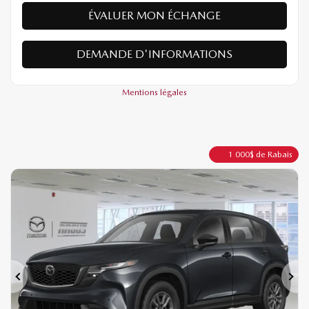
ÉVALUER MON ÉCHANGE
DEMANDE D'INFORMATIONS
Mentions légales
1 000
$
de Rabais
Précédent
Sui