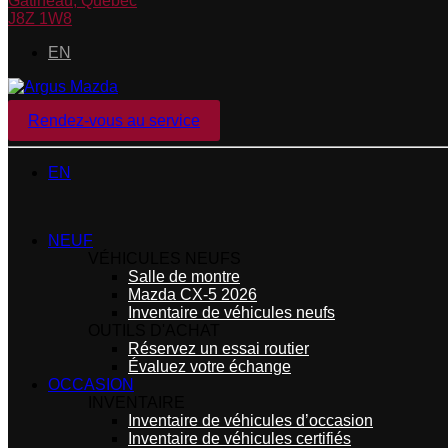
Gatineau
,
Québec
J8Z 1W8
EN
Rendez-vous au service
EN
NEUF
VÉHICULES NEUFS
Salle de montre
Mazda CX-5 2026
Inventaire de véhicules neufs
OUTILS D'ACHAT
Réservez un essai routier
Évaluez votre échange
OCCASION
INVENTAIRE
Inventaire de véhicules d’occasion
Inventaire de véhicules certifiés