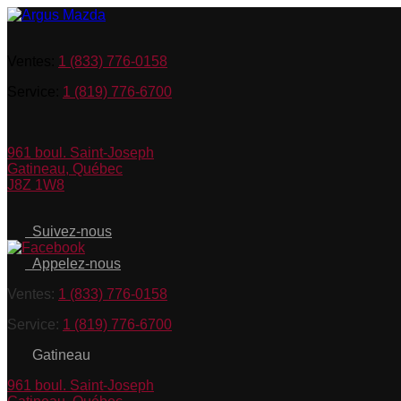
Ventes:
1 (833) 776-0158
Service:
1 (819) 776-6700
961 boul. Saint-Joseph
Gatineau
,
Québec
J8Z 1W8
Suivez-nous
Appelez-nous
Ventes:
1 (833) 776-0158
Service:
1 (819) 776-6700
Gatineau
961 boul. Saint-Joseph