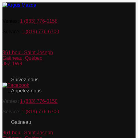
Ventes:
1 (833) 776-0158
Service:
1 (819) 776-6700
961 boul. Saint-Joseph
Gatineau
,
Québec
J8Z 1W8
Suivez-nous
Appelez-nous
Ventes:
1 (833) 776-0158
Service:
1 (819) 776-6700
Gatineau
961 boul. Saint-Joseph