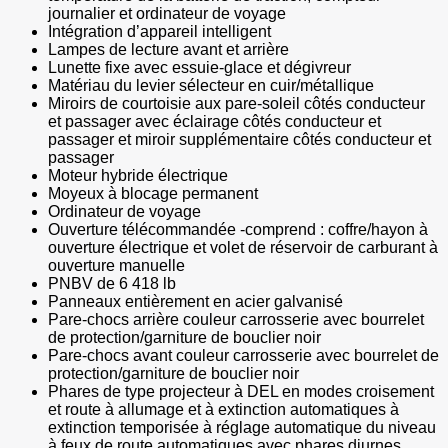
journalier et ordinateur de voyage
Intégration d’appareil intelligent
Lampes de lecture avant et arrière
Lunette fixe avec essuie-glace et dégivreur
Matériau du levier sélecteur en cuir/métallique
Miroirs de courtoisie aux pare-soleil côtés conducteur
et passager avec éclairage côtés conducteur et
passager et miroir supplémentaire côtés conducteur et
passager
Moteur hybride électrique
Moyeux à blocage permanent
Ordinateur de voyage
Ouverture télécommandée -comprend : coffre/hayon à
ouverture électrique et volet de réservoir de carburant à
ouverture manuelle
PNBV de 6 418 lb
Panneaux entièrement en acier galvanisé
Pare-chocs arrière couleur carrosserie avec bourrelet
de protection/garniture de bouclier noir
Pare-chocs avant couleur carrosserie avec bourrelet de
protection/garniture de bouclier noir
Phares de type projecteur à DEL en modes croisement
et route à allumage et à extinction automatiques à
extinction temporisée à réglage automatique du niveau
à feux de route automatiques avec phares diurnes