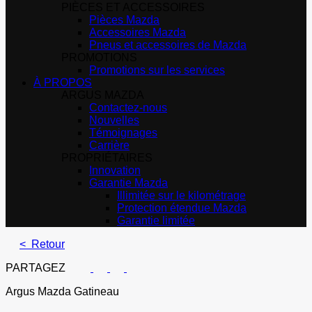
PIÈCES ET ACCESSOIRES
Pièces Mazda
Accessoires Mazda
Pneus et accessoires de Mazda
PROMOTIONS
Promotions sur les services
À PROPOS
ARGUS MAZDA
Contactez-nous
Nouvelles
Témoignages
Carrière
PROPRIÉTAIRES
Innovation
Garantie Mazda
Illimitée sur le kilométrage
Protection étendue Mazda
Garantie limitée
< Retour
PARTAGEZ
Argus Mazda Gatineau