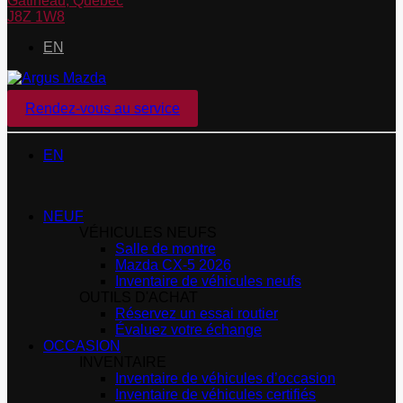
Gatineau
,
Québec
J8Z 1W8
EN
Rendez-vous au service
EN
NEUF
VÉHICULES NEUFS
Salle de montre
Mazda CX-5 2026
Inventaire de véhicules neufs
OUTILS D'ACHAT
Réservez un essai routier
Évaluez votre échange
OCCASION
INVENTAIRE
Inventaire de véhicules d’occasion
Inventaire de véhicules certifiés