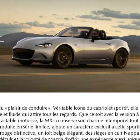
« plaisir de conduire ». Véritable icône du cabriolet sportif, elle
et fluide qui attire tous les regards. Que ce soit avec la version à
étractable motorisé, la MX‑5 conserve son charme intemporel tout
oduite en série limitée, ajoute un caractère exclusif à cette sporti
rouge distinctive, un toit beige élégant, des sièges en cuir Nappa
détails et la volonté de Mazda d’offrir une expérience aussi uniqu