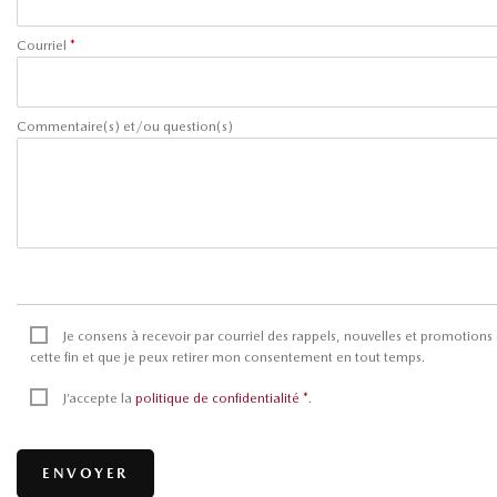
Courriel
*
Commentaire(s) et/ou question(s)
Je consens à recevoir par courriel des rappels, nouvelles et promotio
cette fin et que je peux retirer mon consentement en tout temps.
J’accepte la
politique de confidentialité
*
.