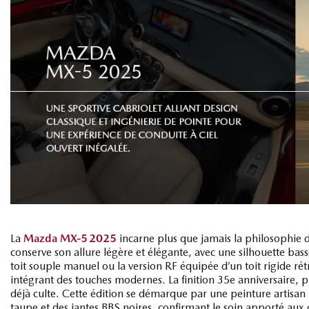
La
Mazda MX‑5 2025
incarne plus que jamais la philosophie du 
conserve son allure légère et élégante, avec une silhouette basse 
toit souple manuel ou la version RF équipée d’un toit rigide r
intégrant des touches modernes. La finition 35e anniversaire, pr
déjà culte. Cette édition se démarque par une peinture artisan 
taupe et des jantes BBS noires, confirmant le soin apporté aux 