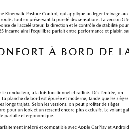
e Kinematic Posture Control, qui applique un léger freinage aux
le roulis, tout en préservant la pureté des sensations. La version GS
nse de l’accélérateur, la direction et le contrôle de stabilité pour
ncarne ainsi l’équilibre parfait entre performance et plaisir, sa
ONFORT À BORD DE L
conducteur, à la fois fonctionnel et raffiné. Dès l’entrée, on
s. La planche de bord est épurée et moderne, tandis que les sièges
s longs trajets. Selon les versions, on peut profiter de sièges
o pour un look et un ressenti encore plus exclusifs. Le volant ga
ite parfaite et ergonomique.
t parfaitement intégré et compatible avec Apple CarPlay et Android