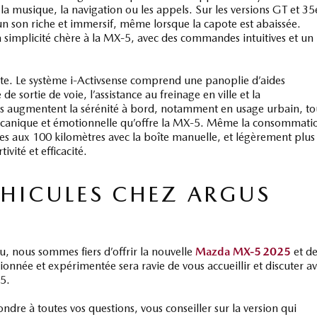
 musique, la navigation ou les appels. Sur les versions GT et 35
un son riche et immersif, même lorsque la capote est abaissée.
simplicité chère à la MX‑5, avec des commandes intuitives et un
uite. Le système i‑Activsense comprend une panoplie d’aides
de sortie de voie, l’assistance au freinage en ville et la
es augmentent la sérénité à bord, notamment en usage urbain, to
mécanique et émotionnelle qu’offre la MX‑5. Même la consommati
res aux 100 kilomètres avec la boîte manuelle, et légèrement plus
ivité et efficacité.
ÉHICULES CHEZ ARGUS
u, nous sommes fiers d’offrir la nouvelle
Mazda MX‑5 2025
et d
sionnée et expérimentée sera ravie de vous accueillir et discuter a
25.
dre à toutes vos questions, vous conseiller sur la version qui