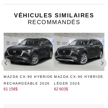
VÉHICULES SIMILAIRES
RECOMMANDÉS
E
MAZDA CX-90 HYBRIDE
MAZDA CX-70 HYBRIDE
M
LÉGER 2026
RECHARGEABLE 2026
L
62 603
$
62 353
$
6