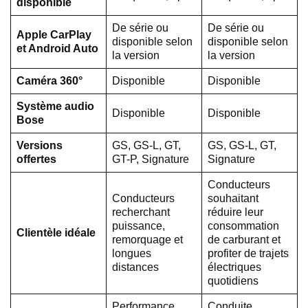
disponible
De série ou
De série ou
Apple CarPlay
disponible selon
disponible selon
et Android Auto
la version
la version
Caméra 360°
Disponible
Disponible
Système audio
Disponible
Disponible
Bose
Versions
GS, GS-L, GT,
GS, GS-L, GT,
offertes
GT-P, Signature
Signature
Conducteurs
Conducteurs
souhaitant
recherchant
réduire leur
puissance,
consommation
Clientèle idéale
remorquage et
de carburant et
longues
profiter de trajets
distances
électriques
quotidiens
Performance
Conduite