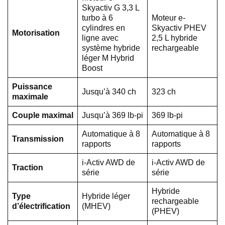
Skyactiv G 3,3 L
turbo à 6
Moteur e-
cylindres en
Skyactiv PHEV
Motorisation
ligne avec
2,5 L hybride
système hybride
rechargeable
léger M Hybrid
Boost
Puissance
Jusqu’à 340 ch
323 ch
maximale
Couple maximal
Jusqu’à 369 lb-pi
369 lb-pi
Automatique à 8
Automatique à 8
Transmission
rapports
rapports
i-Activ AWD de
i-Activ AWD de
Traction
série
série
Hybride
Type
Hybride léger
rechargeable
d’électrification
(MHEV)
(PHEV)